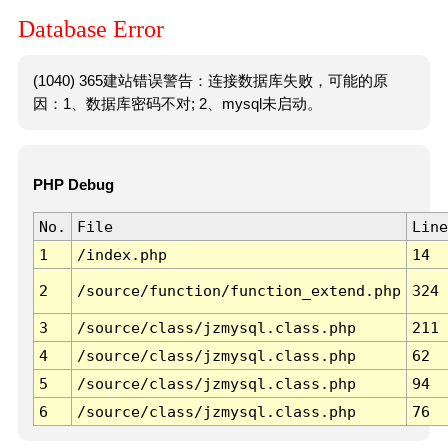
Database Error
(1040) 365建站错误警告：连接数据库失败，可能的原
因：1、数据库密码不对; 2、mysql未启动。
PHP Debug
No.
File
Line
1
/index.php
14
2
/source/function/function_extend.php
324
3
/source/class/jzmysql.class.php
211
4
/source/class/jzmysql.class.php
62
5
/source/class/jzmysql.class.php
94
6
/source/class/jzmysql.class.php
76