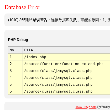
Database Error
(1040) 365建站错误警告：连接数据库失败，可能的原因：1、数
PHP Debug
No.
File
1
/index.php
2
/source/function/function_extend.php
3
/source/class/jzmysql.class.php
4
/source/class/jzmysql.class.php
5
/source/class/jzmysql.class.php
6
/source/class/jzmysql.class.php
www.365jz.com
已经将此