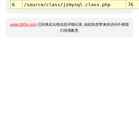
6
/source/class/jzmysql.class.php
76
www.365jz.com
已经将此出错信息详细记录, 由此给您带来的访问不便我
们深感歉意.