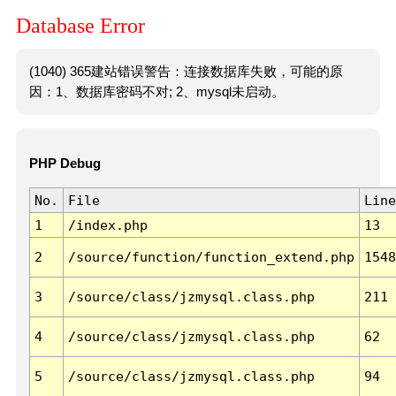
Database Error
(1040) 365建站错误警告：连接数据库失败，可能的原
因：1、数据库密码不对; 2、mysql未启动。
PHP Debug
No.
File
Line
1
/index.php
13
2
/source/function/function_extend.php
1548
3
/source/class/jzmysql.class.php
211
4
/source/class/jzmysql.class.php
62
5
/source/class/jzmysql.class.php
94