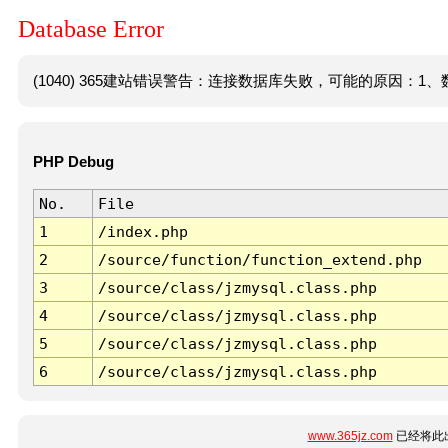
Database Error
(1040) 365建站错误警告：连接数据库失败，可能的原因：1、数
PHP Debug
No.
File
1
/index.php
2
/source/function/function_extend.php
3
/source/class/jzmysql.class.php
4
/source/class/jzmysql.class.php
5
/source/class/jzmysql.class.php
6
/source/class/jzmysql.class.php
www.365jz.com
已经将此