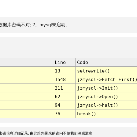
据库密码不对; 2、mysql未启动。
Line
Code
13
setrewrite()
1548
jzmysql->Fetch_First(
211
jzmysql->Init()
62
jzmysql->Open()
94
jzmysql->halt()
76
break()
出错信息详细记录, 由此给您带来的访问不便我们深感歉意.