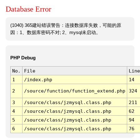
Database Error
(1040) 365建站错误警告：连接数据库失败，可能的原
因：1、数据库密码不对; 2、mysql未启动。
PHP Debug
No.
File
Line
1
/index.php
14
2
/source/function/function_extend.php
324
3
/source/class/jzmysql.class.php
211
4
/source/class/jzmysql.class.php
62
5
/source/class/jzmysql.class.php
94
6
/source/class/jzmysql.class.php
76