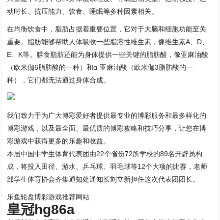
动时长、抗压能力、饮食、睡眠等多种因素相关。
在均衡饮食中，脂肪占据着重要位置，它对于大脑和细胞功能至关
重要。脂肪能够帮助人体吸收一些脂溶性维生素，像维生素A、D、
E、K等。膳食脂肪还能为身体提供一些关键的脂肪酸，像亚麻油酸
（欧米伽6脂肪酸的一种）和α-亚麻油酸（欧米伽3脂肪酸的一
种），它们都无法通过身体合成。
我们致力于为广大博彩爱好者提供最专业的博彩服务和最多样化的
博彩游戏，以及最全面、最优质的博彩攻略和技巧分享，让您在博
彩游戏中获得更多的乐趣和收益。
本届中国中学生体育代表团由22个省份72所学校的89名开辟员构
成，将投入田径、游水、乒乓球、羽毛球等12个大项的比赛，老师
部学生体育协会齐集通知处通知长刘立新担任这次代表团团长。
乐鱼轮盘博彩游戏推荐网站
皇冠hg86a