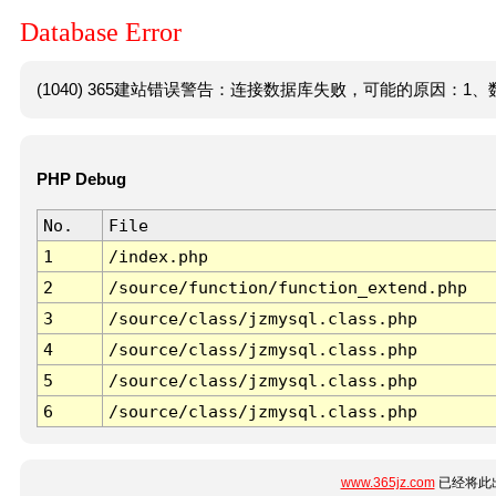
Database Error
(1040) 365建站错误警告：连接数据库失败，可能的原因：1、数
PHP Debug
No.
File
1
/index.php
2
/source/function/function_extend.php
3
/source/class/jzmysql.class.php
4
/source/class/jzmysql.class.php
5
/source/class/jzmysql.class.php
6
/source/class/jzmysql.class.php
www.365jz.com
已经将此