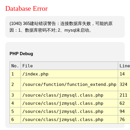
Database Error
(1040) 365建站错误警告：连接数据库失败，可能的原
因：1、数据库密码不对; 2、mysql未启动。
PHP Debug
No.
File
Line
1
/index.php
14
2
/source/function/function_extend.php
324
3
/source/class/jzmysql.class.php
211
4
/source/class/jzmysql.class.php
62
5
/source/class/jzmysql.class.php
94
6
/source/class/jzmysql.class.php
76