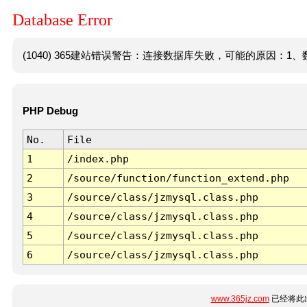
Database Error
(1040) 365建站错误警告：连接数据库失败，可能的原因：1、数
PHP Debug
No.
File
1
/index.php
2
/source/function/function_extend.php
3
/source/class/jzmysql.class.php
4
/source/class/jzmysql.class.php
5
/source/class/jzmysql.class.php
6
/source/class/jzmysql.class.php
www.365jz.com
已经将此