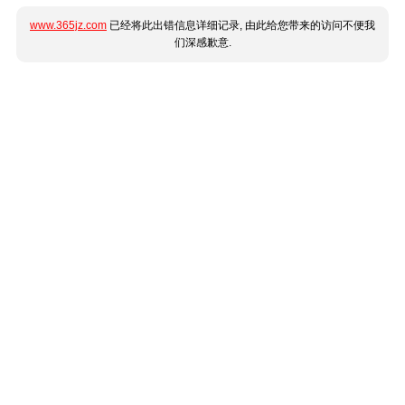
www.365jz.com
已经将此出错信息详细记录, 由此给您带来的访问不便我
们深感歉意.