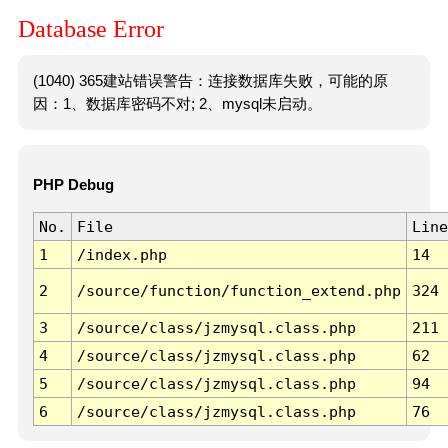
Database Error
(1040) 365建站错误警告：连接数据库失败，可能的原
因：1、数据库密码不对; 2、mysql未启动。
PHP Debug
No.
File
Line
1
/index.php
14
2
/source/function/function_extend.php
324
3
/source/class/jzmysql.class.php
211
4
/source/class/jzmysql.class.php
62
5
/source/class/jzmysql.class.php
94
6
/source/class/jzmysql.class.php
76